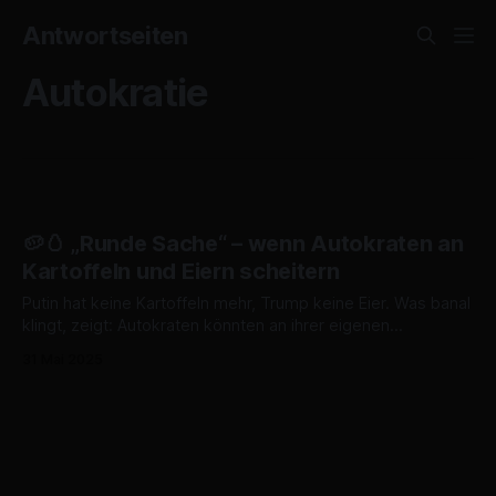
Antwortseiten
Autokratie
🥔🥚 „Runde Sache“ – wenn Autokraten an
Kartoffeln und Eiern scheitern
Putin hat keine Kartoffeln mehr, Trump keine Eier. Was banal
klingt, zeigt: Autokraten könnten an ihrer eigenen
Vorratskammer scheitern – nicht an Ideologie.
31 Mai 2025