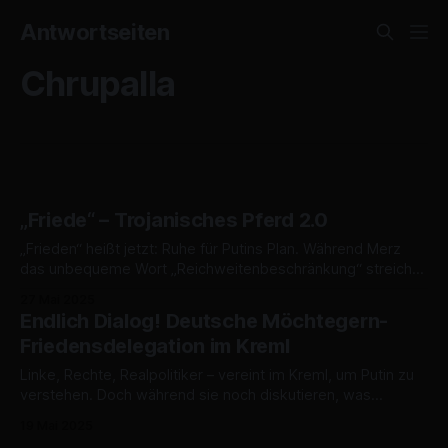
Antwortseiten
Chrupalla
„Friede“ – Trojanisches Pferd 2.0
„Frieden“ heißt jetzt: Ruhe für Putins Plan. Während Merz
das unbequeme Wort „Reichweitenbeschränkung“ streicht,
regieren jene mit, die den ukrainischen Widerstand als
27 Mai 2025
Störung empfinden. Wie lange dulden wir noch Russlands
Endlich Dialog! Deutsche Möchtegern-
geistige Präsenz in unseren Parlamenten?
Friedensdelegation im Kreml
Linke, Rechte, Realpolitiker – vereint im Kreml, um Putin zu
verstehen. Doch während sie noch diskutieren, was
Russland „fühlt“, hat Trump längst verhandelt. Eine fiktive
19 Mai 2025
Begegnung, die der Realität verdammt nahekommt.