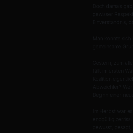
Doch damals gab 
gewisser Respekt 
Einverständnis, da
Man konnte sich 
gemeinsame Grun
Gestern, zum all
fällt im ersten W
Koalition eigent
Abweichler? Wer 
Beginn einer neu
Im Herbst war es
endgültig zerriss
gewusst, gesagt,