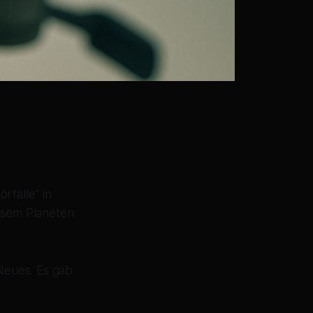
rfälle“ in
iesem Planeten
 Neues. Es gab