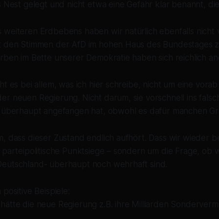
s Nest gelegt und nicht etwa eine Gefahr klar benannt, die
 weiteren Erdbebens haben wir natürlich ebenfalls nicht 
t den Stimmen der AfD im hohen Haus des Bundestages z
erben im Bette unserer Demokratie haben sich reichlich a
ht es bei allem, was ich hier schreibe, nicht um eine vorab
r neuen Regierung. Nicht darum, sie vorschnell ins falsc
e überhaupt angefangen hat, obwohl es dafür manchen Gr
m, dass dieser Zustand endlich aufhört. Dass wir wieder 
 parteipolitische Punktsiege – sondern um die Frage, ob wi
eutschland- überhaupt noch wehrhaft sind.
positive Beispiele:
hätte die neue Regierung z.B. ihre Milliarden Sonderverm
.