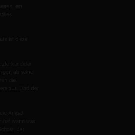
eiten, ein
illes
te ist diese
anzlerkandidat
iger, als seine
ren die
ders aus. Und der
 die Ampel
er hat wann was
Scholz, der