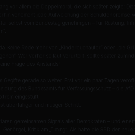
ang vor allem die Doppelmoral, die sich später zeigte: Die
terhin vehement jede Aufweichung der Schuldenbremse 
päter selbst vom Bundestag genehmigen – für Rüstung, Infr
n“.
ld da. Keine Rede mehr von „Kinderbuchautor“ oder „die G
gehen“. Wer vorher so laut verurteilt, sollte später zumind
ch eine Frage des Anstands!
s Gegifte gerade so weiter. Erst vor ein paar Tagen veröf
heidung des Bundesamts für Verfassungsschutz – die AfD 
xtrem eingestuft.
gst überfälliger und mutiger Schritt.
klaren gemeinsamen Signals aller Demokraten – und einem 
, Genörgel, Kritik am „Timing“. Als hätte die SPD der neue