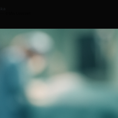
ska
—
4 Min. Lesezeit