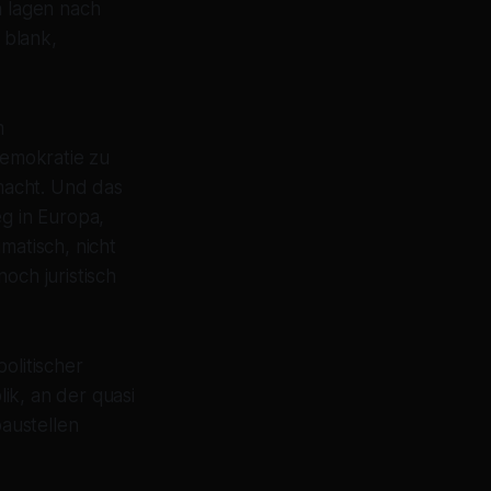
n lagen nach
 blank,
m
emokratie zu
macht. Und das
eg in Europa,
matisch, nicht
och juristisch
olitischer
ik, an der quasi
austellen