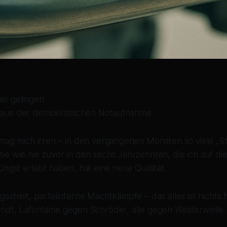
es gelingen
aus der demokratischen Notaufnahme
mag mich irren – in den vergangenen Monaten so viele „Stö
ie wie nie zuvor in den sechs Jahrzehnten, die ich auf d
üngst erlebt haben, hat eine neue Qualität.
sstreit, parteiinterne Machtkämpfe – das alles ist nichts
ndt, Lafontaine gegen Schröder, alle gegen Westerwelle.