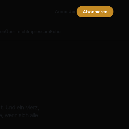
Anmelden
Abonnieren
nen
Über mich
Impressum
Echo
rt. Und ein Merz,
, wenn sich alle