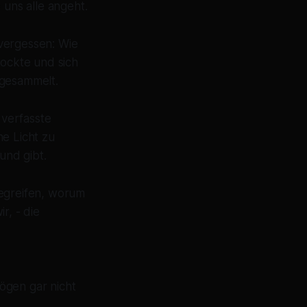
 uns alle angeht.
vergessen: Wie
ockte und sich
ngesammelt.
 verfasste
he Licht zu
und gibt.
begreifen, worum
r, - die
ögen gar nicht