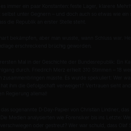
es immer ein paar Konstanten: feste Lager, klarere Mehrh
selbst unter Gegnern – und doch auch so etwas wie ein st
ss die Republik an erster Stelle steht.
hart bekämpfen, aber man wusste, wann Schluss war. Heu
dlage erschreckend brüchig geworden.
erersten Mal in der Geschichte der Bundesrepublik: Ein K
ahlgang durch. Friedrich Merz erhielt 310 Stimmen – 18 wen
lich zusammenbringen müsste. Es wurde spekuliert: Wer wa
hat ihm die Gefolgschaft verweigert? Vertrauen sieht an
en Regierung allemal!
 das sogenannte D-Day-Papier von Christian Lindner, das
. Die Medien analysierten wie Forensiker bis ins Letzte: W
 verschwiegen oder gestreut? Wer war schuld, dass Olaf 