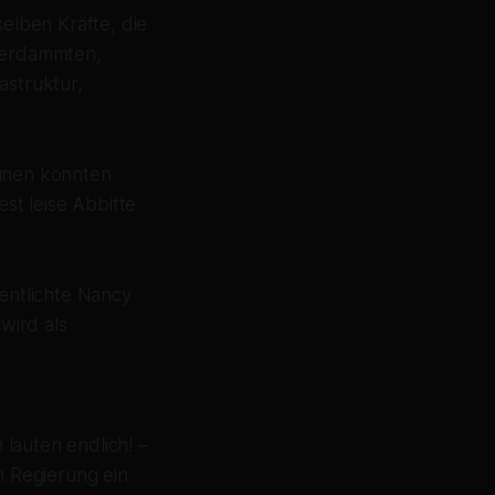
selben Kräfte, die
verdammten,
astruktur,
rünen könnten
est leise Abbitte
fentlichte Nancy
wird als
lauten endlich! –
n Regierung ein