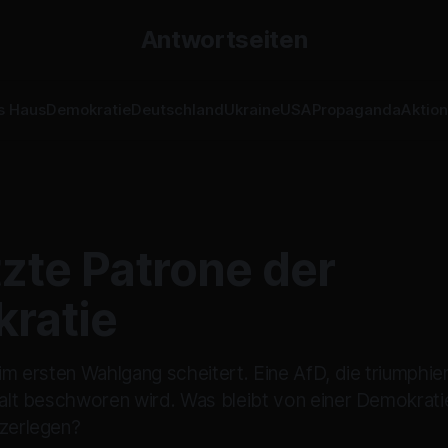
Antwortseiten
s Haus
Demokratie
Deutschland
Ukraine
USA
Propaganda
Aktio
tzte Patrone der
ratie
 im ersten Wahlgang scheitert. Eine AfD, die triumphie
Halt beschworen wird. Was bleibt von einer Demokratie
 zerlegen?