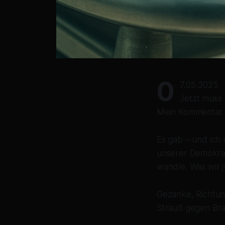
0
7.05.2025
Jetzt muss 
Mein Kommentar 
Es gab – und ich 
unserer Demokrat
wandle. Was wir j
Gezanke, Richtung
Strauß gegen Bra