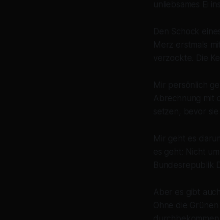
unliebsames Ei in
Den Schock eines
Merz erstmals mi
verzockte. Die K
Mir persönlich ge
Abrechnung mit de
setzen, bevor si
Mir geht es daru
es geht: Nicht um
Bundesrepublik D
Aber es gibt auch 
Ohne die Grünen 
durchbekommen