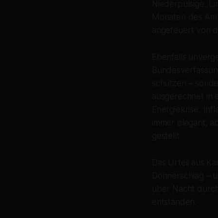
Niederpulsige, Li
Monaten des Ampe
angefeuert von d
Ebenfalls unverg
Bundesverfassung
schützen – sonde
ausgerechnet in e
Energiekrise, Inf
immer elegant, ab
gestellt.
Das Urteil aus Ka
Donnerschlag – un
über Nacht durch
entstanden.