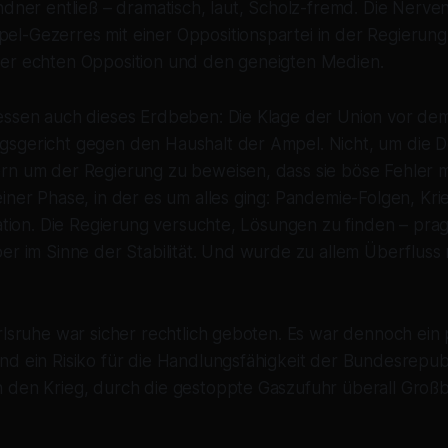
ndner entließ – dramatisch, laut, Scholz-fremd. Die Nerve
l-Gezerres mit einer Oppositionspartei in der Regierung
er echten Opposition und den geneigten Medien.
essen auch dieses Erdbeben: Die Klage der Union vor de
sgericht gegen den Haushalt der Ampel. Nicht, um die D
rn um der Regierung zu beweisen, dass sie böse Fehler 
iner Phase, in der es um alles ging: Pandemie-Folgen, Kri
lation. Die Regierung versuchte, Lösungen zu finden – prag
er im Sinne der Stabilität. Und wurde zu allem Überfluss n
rlsruhe war sicher rechtlich geboten. Es war dennoch ein p
d ein Risiko für die Handlungsfähigkeit der Bundesrepubl
 den Krieg, durch die gestoppte Gaszufuhr überall Großb