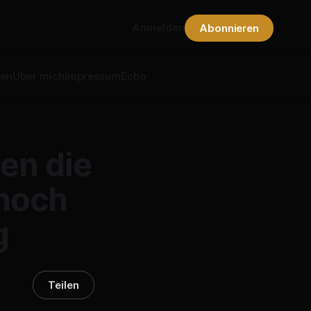
Anmelden
Abonnieren
nen
Über mich
Impressum
Echo
en die
 noch
g
Teilen