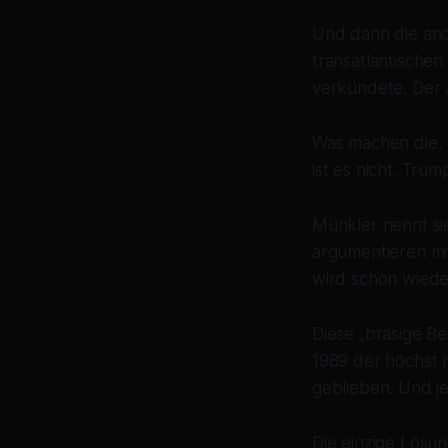
Und dann die and
transatlantischen
verkündete. Der At
Was machen die, 
ist es nicht. Tru
Münkler nennt sie
argumentieren mi
wird schon wiede
Diese „bräsige Be
1989 der höchst m
geblieben. Und je
Die einzige Lösu