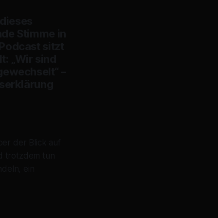
 dieses
nde Stimme in
Podcast sitzt
t: „Wir sind
gewechselt“ –
gserklärung
ber der Blick auf
nd trotzdem tun
ndeln, ein