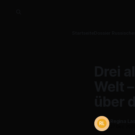
Startseite
Dossier Russische
Drei a
Welt –
über 
Regina La
27 Dez. 202