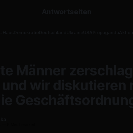
Antwortseiten
s Haus
Demokratie
Deutschland
Ukraine
USA
Propaganda
Aktio
lte Männer zerschlag
 und wir diskutieren
die Geschäftsordnun
ska
5
—
5 Min. Lesezeit