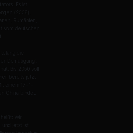
ators. Es ist
rgien (2008),
arien, Rumänien,
at vom deutschen
t.
telang die
er Demütigung“.
hat. Bis 2050 soll
er bereits jetzt
Mit einem 17+1-
an China bindet.
heißt: Wir
und jetzt ist