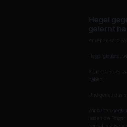
Hegel geg
gelernt h
Am Ende wird Mün
Hegel glaubte, wi
Schopenhauer wuss
haben.“
Und genau das ist
Wir haben geglau
lassen die Finge
hochattraktive Vo