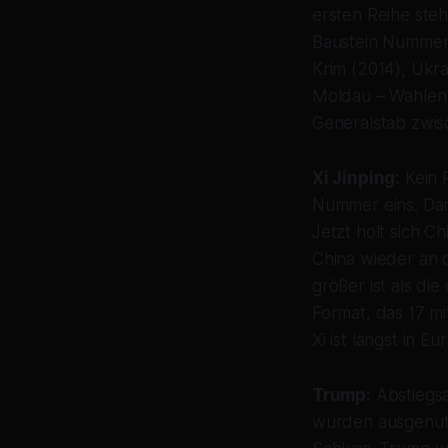
ersten Reihe steht
Baustein Nummer 
Krim (2014), Ukr
Moldau – Wahlen 
Generalstab zwis
Xi Jinping:
Kein 
Nummer eins. Dan
Jetzt holt sich C
China wieder an d
größer ist als di
Format, das 17 mi
Xi ist längst in Eu
Trump:
Abstiegsa
wurden ausgenutz