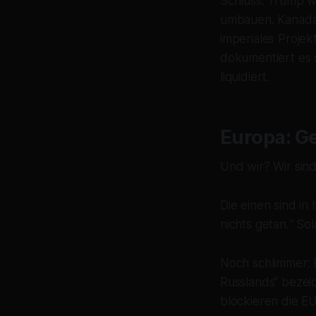
Schluss. Trump w
umbauen. Kanada 
imperiales Projekt
dokumentiert es s
liquidiert.
Europa: Ge
Und wir? Wir sind
Die einen sind in
nichts getan.“ Sol
Noch schlimmer: E
Russlands“ bezeic
blockieren die EU