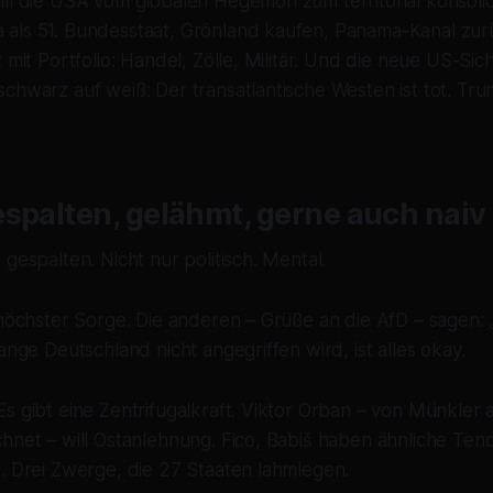
ill die USA vom globalen Hegemon zum territorial konsoli
als 51. Bundesstaat, Grönland kaufen, Panama-Kanal zurü
 mit Portfolio: Handel, Zölle, Militär. Und die neue US-Sic
chwarz auf weiß: Der transatlantische Westen ist tot. Tr
spalten, gelähmt, gerne auch naiv
 gespalten. Nicht nur politisch. Mental.
 höchster Sorge. Die anderen – Grüße an die AfD – sagen: „
ange Deutschland nicht angegriffen wird, ist alles okay.
s gibt eine Zentrifugalkraft. Viktor Orban – von Münkler a
hnet – will Ostanlehnung. Fico, Babiš haben ähnliche Ten
. Drei Zwerge, die 27 Staaten lahmlegen.