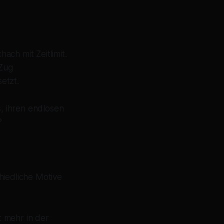
ch mit Zeitlimit.
 Zug
etzt.
, ihren endlosen
?
hiedliche Motive
 mehr in der