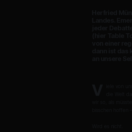
Herfried Münk
Landes. Emer
jeder Debatt
(hier Table T
von einer re
dann ist das
an unsere Se
V
iele von un
die Welt d
wir so, als müsst
bisschen hoffen –
Wird es nicht.