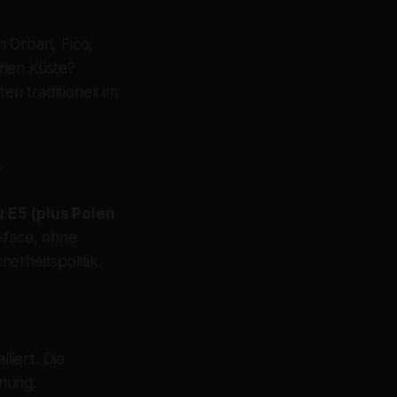
n Orban, Fico,
chen Küste?
en traditionell im
.
u E5 (plus Polen
-face, ohne
erheitspolitik.
liert. Die
dnung.