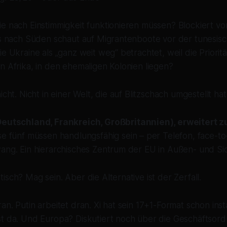
e nach Einstimmigkeit funktionieren müssen? Blockiert vo
das nach Süden schaut auf Migrantenboote vor der tunesis
e Ukraine als „ganz weit weg“ betrachtet, weil die Priorität
n Afrika, in den ehemaligen Kolonien liegen?
icht. Nicht in einer Welt, die auf Blitzschach umgestellt hat
Deutschland, Frankreich, Großbritannien), erweitert z
e fünf müssen handlungsfähig sein – per Telefon, face-to
ang. Ein hierarchisches Zentrum der EU in Außen- und Sich
isch? Mag sein. Aber die Alternative ist der Zerfall.
n. Putin arbeitet dran. Xi hat sein 17+1-Format schon instal
st da. Und Europa? Diskutiert noch über die Geschäftsor