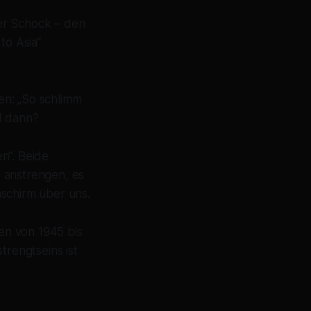
er Schock – den
to Asia“
en: „So schlimm
d dann?
n“. Beide
 anstrengen, es
mschirm über uns.
ren von 1945 bis
trengtseins ist