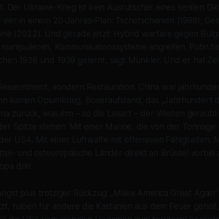
. Der Ukraine-Krieg ist kein Ausrutscher eines senilen Dikt
vier in einem 20-Jahres-Plan: Tschetschenien (1999), Geo
aine (2022). Und gerade jetzt: Hybrid warfare gegen Bulg
manipulieren, Kommunikationssysteme angreifen. Putin h
chen 1936 und 1939 gelernt, sagt Münkler. Und er hat Zei
Ressentiment, sondern Restauration. China war jahrhunder
n kamen Opiumkrieg, Boxeraufstand, das „Jahrhundert d
hina zurück, was ihm – so die Lesart – der Westen geraubt 
er Spitze stehen. Mit einer Marine, die von der Tonnage h
e der USA. Mit einer Luftwaffe mit offensiven Fähigkeiten. 
ttel- und osteuropäische Länder direkt an Brüssel vorbei 
ropa drin.
ngst plus trotziger Rückzug. „Make America Great Again“ 
t, haben für andere die Kastanien aus dem Feuer geholt, 