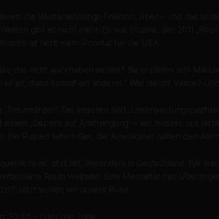
eren: die Westanlehnungs-Fraktion. Aber – und das ist d
 Westen gibt es nicht mehr. Es war Obama, der 2011 „Pivot 
lantik ist nicht mehr Priorität für die USA.
die das nicht wahrhaben wollen? Sie erzählen sich Märch
mp ist alt, dann kommt ein anderer.“ Wer denn? Vance? Un
 „Traumtänzer“. Die anderen sind „Unterwerfungspazifiste
t einem „Dispens auf Anstrengung“ – wir müssen uns nicht
r. Die Russen liefern Gas, die Amerikaner halten den Ato
quemlichkeit“ sitzt tief. Besonders in Deutschland. Wir wa
ilitarisierte Raum weltweit. Eine Mentalität des Überanges
tzt? Jetzt wollen wir unsere Ruhe.
ng: E3/E5 – oder das Ende