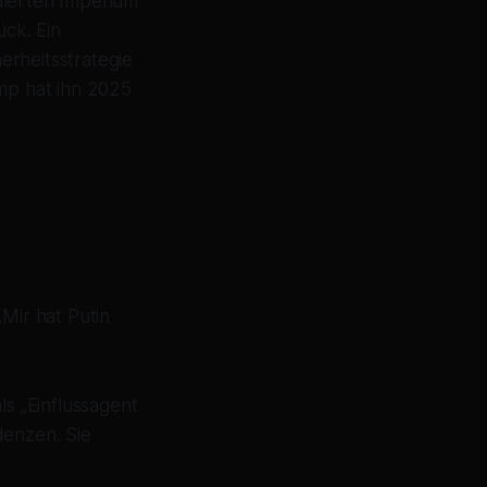
dierten Imperium
ck. Ein
herheitsstrategie
ump hat ihn 2025
Mir hat Putin
ls „Einflussagent
denzen. Sie