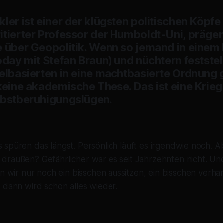
ler ist einer der klügsten politischen Köpfe
itierter Professor der Humboldt-Uni, präge
e über Geopolitik. Wenn so jemand in einem 
oday mit Stefan Braun) und nüchtern feststell
gelbasierten in eine machtbasierte Ordnung 
 keine akademische These. Das ist eine Krie
lbstberuhigungslügen.
s spüren das längst. Persönlich läuft es irgendwie noch. A
a draußen? Gefährlicher war es seit Jahrzehnten nicht. U
en wir nur noch ein bisschen aussitzen, ein bisschen verha
 dann wird schon alles wieder.