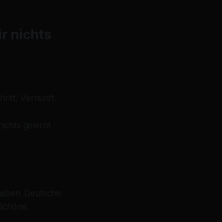
r nichts
ritt, Vernunft.
ichts gelernt
 haben. Deutsche
 Schöne,