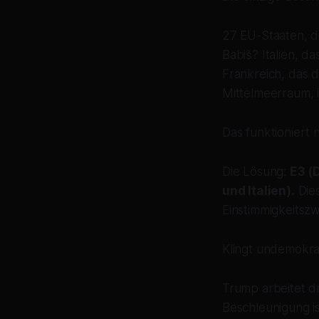
27 EU-Staaten, di
Babiš? Italien, 
Frankreich, das di
Mittelmeerraum, i
Das funktioniert n
Die Lösung:
E3 (
und Italien).
Dies
Einstimmigkeitszw
Klingt undemokrat
Trump arbeitet dra
Beschleunigung i