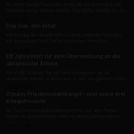
So nennt Donald Trump den Krieg, der ihn womöglich die
Hochzeit seines Sohnes kostet. Fürs Golfen reichte die Zeit.
Eine Bilanz des teuersten Nichts. „Ihr werdet einen
22 Mai 2026
Atomkrieg im Nahen Osten haben, und dieser Krieg wird
Das Gas, das tötet
nach Europa kommen.“ Das sagte Donald Trump gestern im
Oval Office. Mit der Inbrunst
Wie Europa der Ukraine hilft und ihren Angreifer finanziert -
mit demselben Geld Tief im russischen Hinterland
explodieren die Raffinerien und Pumpstationen, getroffen
22 Mai 2026
von ukrainischen Drohnen, die Moskaus finanzielle
Elf Jahre Haft für eine Überweisung an die
Lebensader kappen sollen. Doch während die Ukraine
ukrainische Armee.
kämpft, hält der Westen die Kasse offen. Die USA
verlängern kurzerhand ihre Ausnahmen für russisches
Sie ist 68 Jahre alt. Sie hat Geld überwiesen. An die
ukrainische Armee, in dem Land, in dem sie geboren wurde,
in dem sie gelebt hat, das nun besetzt ist, dessen freier Teil
16 März 2026
nur einen Steinwurf entfernt ist. Dafür wird sie elf Jahre nicht
Orbáns Friedenswahlkampf – und seine drei
mehr nach Hause kommen. Falls sie
Kriegsfreunde
Ein Tourist macht in Budapest ein Foto. Auf dem Plakat
neben der Bushaltestelle steht ein Mann in Militäruniform,
der grimmig in die Kamera schaut. „Ich spreche kein
14 März 2026
Ungarisch“, schreibt der Tourist auf X, „aber Selenskyj