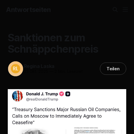
Antwortseiten
Sanktionen zum
Schnäppchenpreis
Regina Laska
Teilen
23 Okt. 2025
—
2 Min. Lesezeit