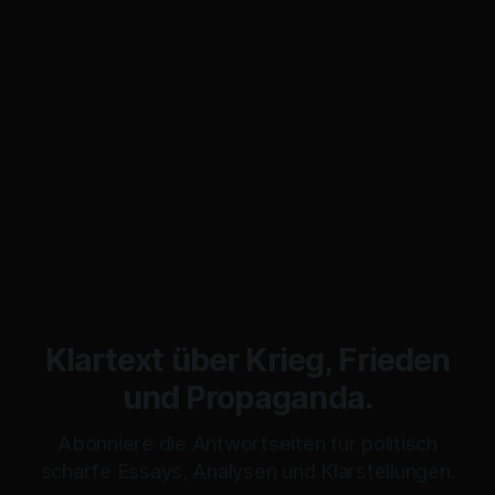
scheint hier sehr beliebt zu sein. Vielleicht wählen die
Ungarn ihn.“ Der Witz sitzt. Aber
Klartext über Krieg, Frieden
und Propaganda.
Abonniere die Antwortseiten für politisch
scharfe Essays, Analysen und Klarstellungen.