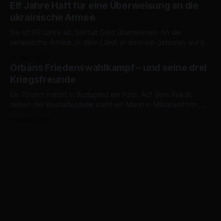
von ukrainischen Drohnen, die Moskaus finanzielle
Elf Jahre Haft für eine Überweisung an die
Lebensader kappen sollen. Doch während die Ukraine
ukrainische Armee.
kämpft, hält der Westen die Kasse offen. Die USA
verlängern kurzerhand ihre Ausnahmen für russisches
Sie ist 68 Jahre alt. Sie hat Geld überwiesen. An die
ukrainische Armee, in dem Land, in dem sie geboren wurde,
in dem sie gelebt hat, das nun besetzt ist, dessen freier Teil
16 März 2026
nur einen Steinwurf entfernt ist. Dafür wird sie elf Jahre nicht
Orbáns Friedenswahlkampf – und seine drei
mehr nach Hause kommen. Falls sie
Kriegsfreunde
Ein Tourist macht in Budapest ein Foto. Auf dem Plakat
neben der Bushaltestelle steht ein Mann in Militäruniform,
der grimmig in die Kamera schaut. „Ich spreche kein
14 März 2026
Ungarisch“, schreibt der Tourist auf X, „aber Selenskyj
scheint hier sehr beliebt zu sein. Vielleicht wählen die
Ungarn ihn.“ Der Witz sitzt. Aber