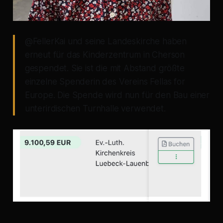
@FellerKai und seine Landeskirche haben
erneut für das Kinderzentrum in Cherson
gespendet. Sie ist die mit Abstand größte
einzelne Spenderin des Vereins Fellas for
Europe. Die Spende wird nun für den Bau einer
unterirdischen Turnhalle verwendet.