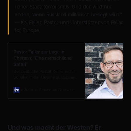
reiner Staatsterrorismus. Und der wird nur
enden, wenn Russland militärisch besiegt wird.“
— Kai Feller, Pastor und Unterstützer von Fellas
for Europe
Pastor Feller zur Lage in
Cherson: “Eine menschliche
Safari”
Der deutsche Pastor Kai Feller hilft
Schulen in der Ukraine aufzubauen.
Er schildert die täglichen
Drohnenangriffe der Russen.
ndr.de
Sebastian Ottowitz
Und was macht der Westen? Er