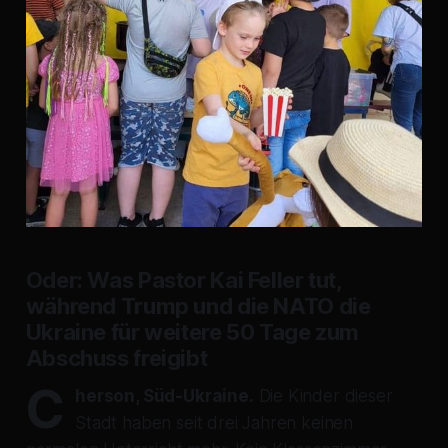
Oder: Was Pastor Kai Feller tut,
während Trump und die NATO die
Ukraine für weitere 50 Tage zum
Abschuss freigibt
C
herson, Süd-Ukraine.
Die Kinder dieser
Stadt haben seit drei Jahren keinen