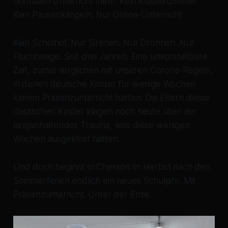
normalen Unterricht mehr. Kein Klassenzimmer.
Kein Pausenklingeln. Nur Online-Unterricht.
Kein Schulhof. Nur Sirenen. Nur Drohnen. Nur
Fluchtwege. Seit drei Jahren. Eine unvorstellbare
Zeit, zumal verglichen mit unseren Corona-Regeln,
in denen deutsche Kinder für wenige Wochen
keinen Präsenzunterricht hatten. Die Eltern dieser
deutschen Kinder klagen noch heute über ein
langanhaltendes Trauma, was diese wenigen
Wochen ausgeklöst hätten.
Und doch beginnt in Cherson im Herbst nach den
Sommerferien endlich ein neues Schuljahr. Mit
Präsenzunterricht. Unter der Erde.