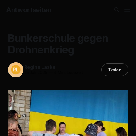
Antwortseiten
Bunkerschule gegen
Drohnenkrieg
Regina Laska
Teilen
15 Juli 2025
—
4 Min. Lesezeit