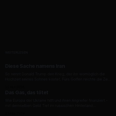
WEITERLESEN
Diese Sache namens Iran
So nennt Donald Trump den Krieg, der ihn womöglich die
Hochzeit seines Sohnes kostet. Fürs Golfen reichte die Zeit.
Eine Bilanz des teuersten Nichts. „Ihr werdet einen
22 Mai 2026
Atomkrieg im Nahen Osten haben, und dieser Krieg wird
Das Gas, das tötet
nach Europa kommen.“ Das sagte Donald Trump gestern im
Oval Office. Mit der Inbrunst
Wie Europa der Ukraine hilft und ihren Angreifer finanziert -
mit demselben Geld Tief im russischen Hinterland
explodieren die Raffinerien und Pumpstationen, getroffen
22 Mai 2026