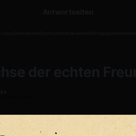
Antwortseiten
s Haus
Demokratie
Deutschland
Ukraine
USA
Propaganda
Aktio
chse der echten Fre
ska
—
2 Min. Lesezeit