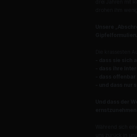
drei Jahren mit R
drohen ihm wenig
Unsere „Abschr
Gipfelformulier
Die krassesten Au
- dass sie sich
- dass ihre Int
- dass offenbar
- und dass nur s
Und dass der Wes
ernstzunehmend
Während sich eine 
uns zurück in uns