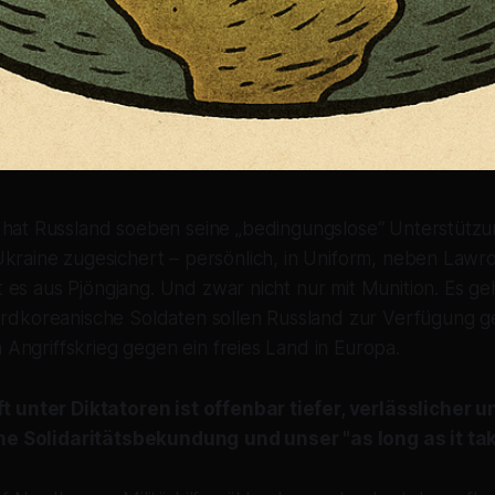
hat Russland soeben seine „bedingungslose“ Unterstützu
kraine zugesichert – persönlich, in Uniform, neben Lawr
ßt es aus Pjöngjang. Und zwar nicht nur mit Munition. Es 
dkoreanische Soldaten sollen Russland zur Verfügung ge
m Angriffskrieg gegen ein freies Land in Europa.
 unter Diktatoren ist offenbar tiefer, verlässlicher 
che Solidaritätsbekundung
und unser "as long as it ta