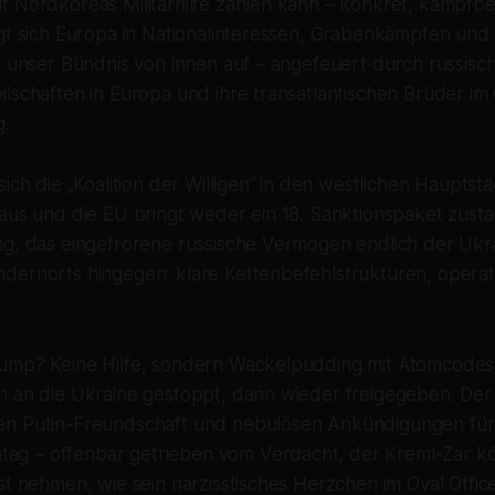
 Nordkoreas Militärhilfe zählen kann – konkret, kampfber
gt sich Europa in Nationalinteressen, Grabenkämpfen und 
st unser Bündnis von innen auf – angefeuert durch russis
lschaften in Europa und ihre transatlantischen Brüder im 
.
sich die „Koalition der Willigen“ in den westlichen Hauptst
 aus und die EU bringt weder ein 18. Sanktionspaket zust
ng, das eingefrorene russische Vermögen endlich der Ukr
ernorts hingegen: klare Kettenbefehlstrukturen, operativ
ump? Keine Hilfe, sondern Wackelpudding mit Atomcode
n an die Ukraine gestoppt, dann wieder freigegeben. Der
en Putin-Freundschaft und nebulösen Ankündigungen fü
g – offenbar getrieben vom Verdacht, der Kreml-Zar kö
st nehmen, wie sein narzisstisches Herzchen im Oval Offic