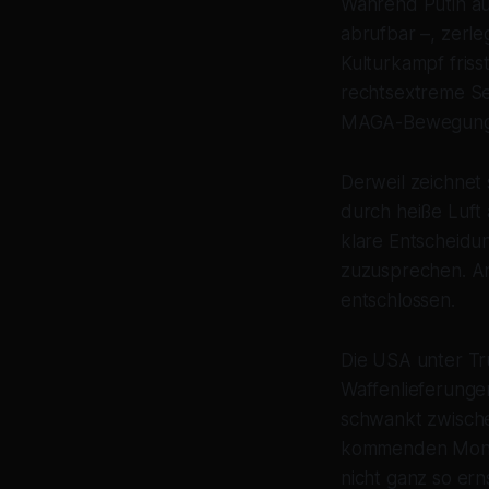
Während Putin auf
abrufbar –, zerle
Kulturkampf fris
rechtsextreme Sei
MAGA-Bewegung
Derweil zeichnet 
durch heiße Luft
klare Entscheidu
zuzusprechen. And
entschlossen.
Die USA unter Tr
Waffenlieferunge
schwankt zwisch
kommenden Monta
nicht ganz so ern