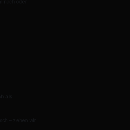
hm nach oder
ch als
isch – ziehen wir