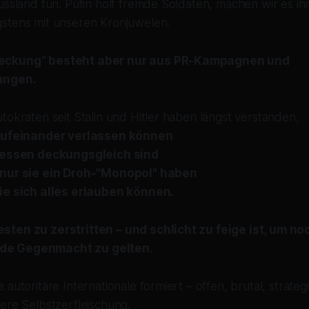
ussland tun. Putin holt fremde Soldaten, machen wir es i
stens mit unseren Kronjuwelen.
eckung“ besteht aber nur aus PR-Kampagnen und
ungen.
tokraten seit Stalin und Hitler haben längst verstanden,
 aufeinander verlassen können
eressen deckungsgleich sind
 nur sie ein Droh-"Monopol" haben
ie sich alles erlauben können.
ten zu zerstritten – und schlicht zu feige ist, um no
e Gegenmacht zu gelten.
autoritäre Internationale formiert – offen, brutal, strateg
ere Selbstzerfleischung.