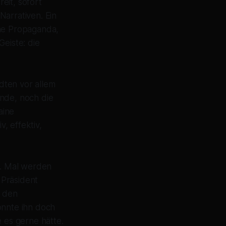
eit, sofort
Narrativen. Ein
che Propaganda,
Geiste: die
ädten vor allem
ande, noch die
aine
, effektiv,
s. Mal werden
 Präsident
r den
nnte ihn doch
e es gerne hätte.