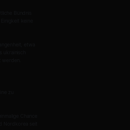
tliche Bündnis
Einigkeit keine
angenheit, etwa
s ukrainisch
et werden.
ine zu
 einmalige Chance
nd Nordkorea seit