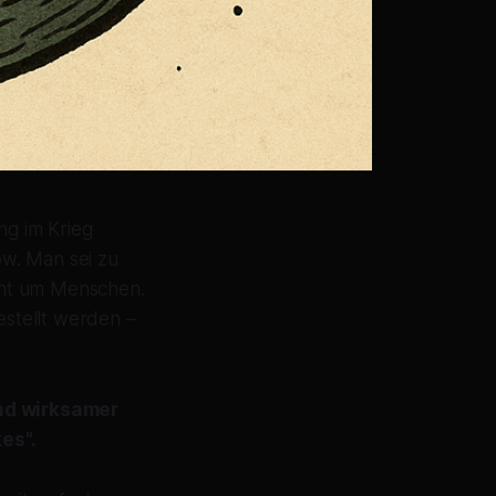
ng im Krieg
ow. Man sei zu
geht um Menschen.
stellt werden –
und wirksamer
kes".