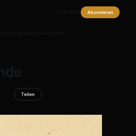
Anmelden
Abonnieren
nen
Über mich
Impressum
Echo
unde
Teilen