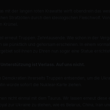
 mit der langen roten Krawatte wirft obendrein das wes
chen Strafzöllen durch den ideologischen Fleischwolf. Von 
in Krümel.
eil erneut Truppen. Zehntausende. Wie schon in der Verg
n sie pünktlich und gehorsam erscheinen. In einem vormal
gebiet soll ihnen zu Ehren nun sogar eine Statue erricht
Unterstützung ist Verlass. Auf uns nicht.
 Demokratien ihrerseits Truppen entsenden, um die Ukra
tin würde sofort die Nuklear-Karte ziehen.
hen nicht einmal mit dem Taurus. Wir lassen erneut diese
loyal zur Ukraine zu stehen, wie es Belarus, China, Iran u