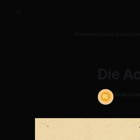
Startseite
Dossier Russische
Die A
Regina La
13 Juli 2025