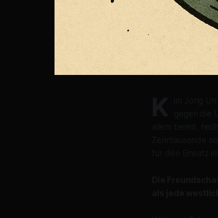
K
im Jong Un 
gegen die U
allem bereit, hei
Zehntausende nor
für den Einsatz i
Die Freundschaft
als jede westli