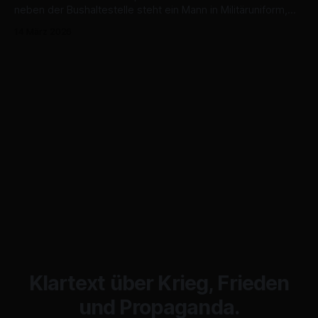
neben der Bushaltestelle steht ein Mann in Militäruniform,
der grimmig in die Kamera schaut. „Ich spreche kein
14 März 2026
Ungarisch“, schreibt der Tourist auf X, „aber Selenskyj
scheint hier sehr beliebt zu sein. Vielleicht wählen die
Ungarn ihn.“ Der Witz sitzt. Aber
Klartext über Krieg, Frieden
und Propaganda.