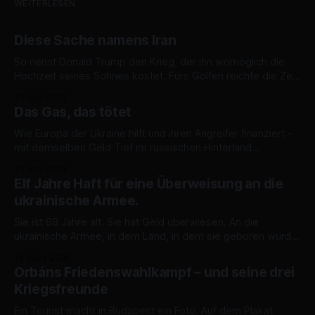
WEITERLESEN
Diese Sache namens Iran
So nennt Donald Trump den Krieg, der ihn womöglich die
Hochzeit seines Sohnes kostet. Fürs Golfen reichte die Zeit.
Eine Bilanz des teuersten Nichts. „Ihr werdet einen
22 Mai 2026
Atomkrieg im Nahen Osten haben, und dieser Krieg wird
Das Gas, das tötet
nach Europa kommen.“ Das sagte Donald Trump gestern im
Oval Office. Mit der Inbrunst
Wie Europa der Ukraine hilft und ihren Angreifer finanziert -
mit demselben Geld Tief im russischen Hinterland
explodieren die Raffinerien und Pumpstationen, getroffen
22 Mai 2026
von ukrainischen Drohnen, die Moskaus finanzielle
Elf Jahre Haft für eine Überweisung an die
Lebensader kappen sollen. Doch während die Ukraine
ukrainische Armee.
kämpft, hält der Westen die Kasse offen. Die USA
verlängern kurzerhand ihre Ausnahmen für russisches
Sie ist 68 Jahre alt. Sie hat Geld überwiesen. An die
ukrainische Armee, in dem Land, in dem sie geboren wurde,
in dem sie gelebt hat, das nun besetzt ist, dessen freier Teil
16 März 2026
nur einen Steinwurf entfernt ist. Dafür wird sie elf Jahre nicht
Orbáns Friedenswahlkampf – und seine drei
mehr nach Hause kommen. Falls sie
Kriegsfreunde
Ein Tourist macht in Budapest ein Foto. Auf dem Plakat